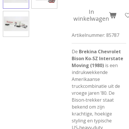
In
winkelwagen
Artikelnummer:
85787
De
Brekina Chevrolet
Bison Ko‑SZ Interstate
Moving (1980)
is een
indrukwekkende
Amerikaanse
truckcombinatie uit de
vroege jaren ’80. De
Bison‑trekker staat
bekend om zijn
krachtige, hoekige
styling en typische
US‑heavy‑duty