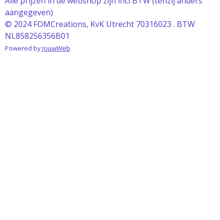
Alle prijzen in de webshop zijn incl BTW (tenzij anders
aangegeven)
© 2024 FOMCreations, KvK Utrecht 70316023 . BTW
NL858256356B01
Powered by
JouwWeb