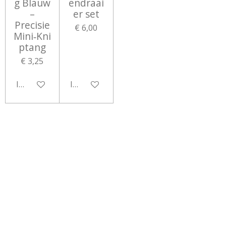
g Blauw
endraai
–
er set
Precisie
€ 6,00
Mini‑Kni
ptang
€ 3,25
In winkelwagen
In winkelwagen