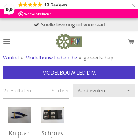
×
19
Reviews
9,9
Snelle levering uit voorraad
Winkel
»
Modelbouw Led en div
»
gereedschap
MODELBOUW LED DIV.
2 resultaten
Sorteer:
Kniptan
Schroev