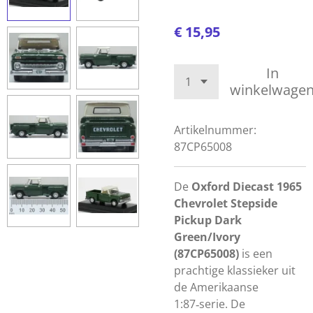
€ 15,95
In
winkelwage
Artikelnummer:
87CP65008
De
Oxford Diecast 1965
Chevrolet Stepside
Pickup Dark
Green/Ivory
(87CP65008)
is een
prachtige klassieker uit
de Amerikaanse
1:87‑serie. De