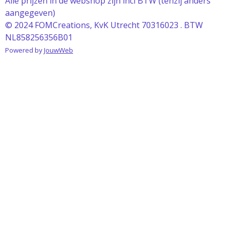
Alle prijzen in de webshop zijn incl BTW (tenzij anders
aangegeven)
© 2024 FOMCreations, KvK Utrecht 70316023 . BTW
NL858256356B01
Powered by
JouwWeb