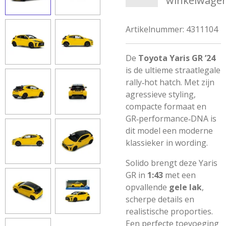
winkelwage
Artikelnummer:
4311104
De
Toyota Yaris GR ’24
is de ultieme straatlegale
rally‑hot hatch. Met zijn
agressieve styling,
compacte formaat en
GR‑performance‑DNA is
dit model een moderne
klassieker in wording.
Solido brengt deze Yaris
GR in
1:43
met een
opvallende
gele lak
,
scherpe details en
realistische proporties.
Een perfecte toevoeging