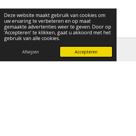
Deze website maakt gebruik van cookies om
uw ervaring te verbeteren en op maat
gemaakte advertenties weer te geven. Door op
‘Accepteren’ te klikken, gaat u akkoord met het
gebruik van alle cookies.
Afwijzen
Accepteren
E-mailadres