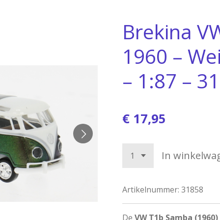
Brekina V
1960 – We
– 1:87 – 3
€ 17,95
In winkelwa
Artikelnummer:
31858
De
VW T1b Samba (1960)