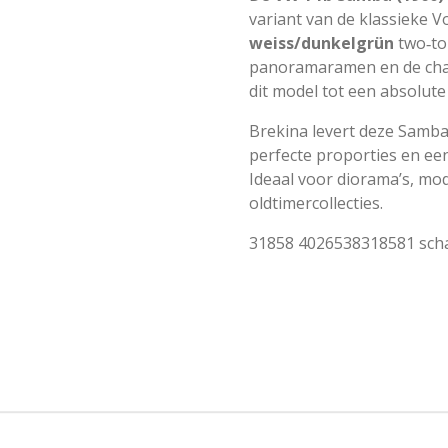
variant van de klassieke 
weiss/dunkelgrün
two‑ton
panoramaramen en de cha
dit model tot een absolute
Brekina levert deze Samba
perfecte proporties en een
Ideaal voor diorama’s, mo
oldtimercollecties.
31858
4026538318581 scha