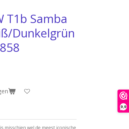
W T1b Samba
iß/Dunkelgrün
1858
gen
9,9
is misschien wel de meest iconische