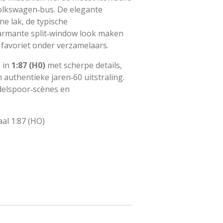
Volkswagen‑bus. De elegante
e lak, de typische
rmante split‑window look maken
 favoriet onder verzamelaars.
 in
1:87 (H0)
met scherpe details,
 authentieke jaren‑60 uitstraling.
delspoor‑scènes en
al 1:87 (HO)