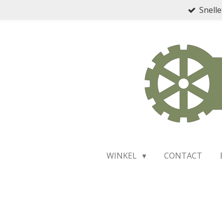
Snelle
Ga
direct
naar
de
hoofdinhoud
WINKEL
CONTACT