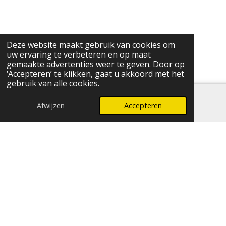
Deze website maakt gebruik van cookies om
uw ervaring te verbeteren en op maat
gemaakte advertenties weer te geven. Door op
‘Accepteren’ te klikken, gaat u akkoord met het
gebruik van alle cookies.
Afwijzen
Accepteren
E-mailadres