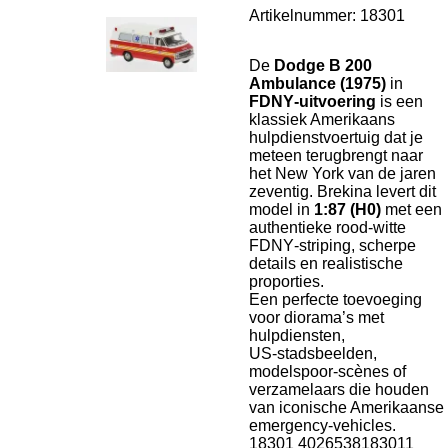
Artikelnummer:
18301
De
Dodge B 200
Ambulance (1975)
in
FDNY‑uitvoering
is een
klassiek Amerikaans
hulpdienstvoertuig dat je
meteen terugbrengt naar
het New York van de jaren
zeventig. Brekina levert dit
model in
1:87 (H0)
met een
authentieke rood‑witte
FDNY‑striping, scherpe
details en realistische
proporties.
Een perfecte toevoeging
voor diorama’s met
hulpdiensten,
US‑stadsbeelden,
modelspoor‑scènes of
verzamelaars die houden
van iconische Amerikaanse
emergency‑vehicles.
18301
4026538183011