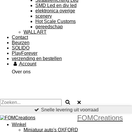
Straatverlichting Led
SMD Led en div led
elektronica overige
scenery
Hot Scale Customs
gereedschap
WALL ART
Contact
Beurzen
SOLIDO
PlayForever
verzending en bestellen
Account
Over ons
Snelle levering uit voorraad
FOMCreations
Winkel
Miniatuur auto's OXFORD