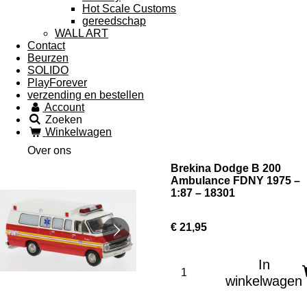
Hot Scale Customs
gereedschap
WALL ART
Contact
Beurzen
SOLIDO
PlayForever
verzending en bestellen
Account
Zoeken
Winkelwagen
Over ons
Brekina Dodge B 200
Ambulance FDNY 1975 –
1:87 – 18301
€ 21,95
In
winkelwagen