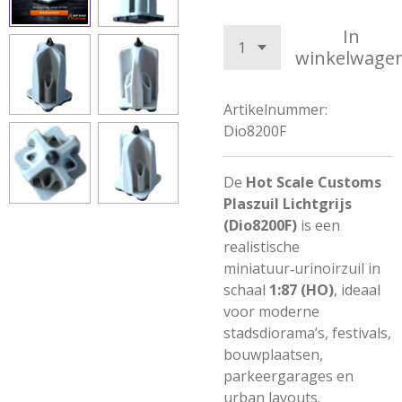
In
winkelwage
Artikelnummer:
Dio8200F
De
Hot Scale Customs
Plaszuil Lichtgrijs
(Dio8200F)
is een
realistische
miniatuur‑urinoirzuil in
schaal
1:87 (HO)
, ideaal
voor moderne
stadsdiorama’s, festivals,
bouwplaatsen,
parkeergarages en
urban layouts.