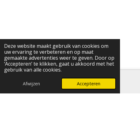
Deze website maakt gebruik van cookies om
uw ervaring te verbeteren en op maat
gemaakte advertenties weer te geven. Door op
‘Accepteren’ te klikken, gaat u akkoord met het
gebruik van alle cookies.
Afwijzen
Accepteren
E-mailadres