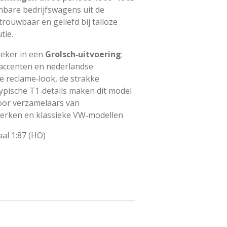
nbare bedrijfswagens uit de
rouwbaar en geliefd bij talloze
tie.
ieker in een
Grolsch‑uitvoering
:
 accenten en nederlandse
e reclame‑look, de strakke
ypische T1‑details maken dit model
oor verzamelaars van
merken en klassieke VW‑modellen
al 1:87 (HO)