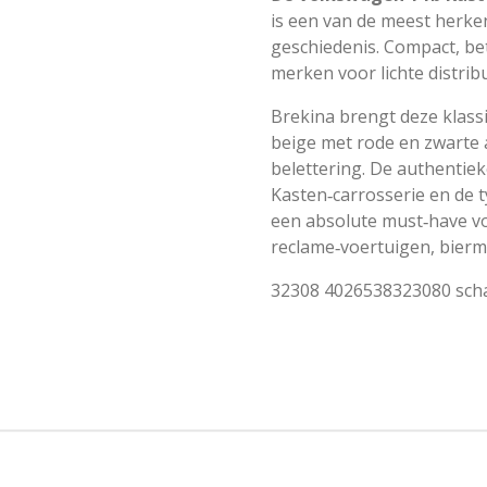
is een van de meest herke
geschiedenis. Compact, bet
merken voor lichte distribu
Brekina brengt deze klass
beige met rode en zwarte
belettering. De authentiek
Kasten‑carrosserie en de t
een absolute must‑have v
reclame‑voertuigen, bier
32308 4026538323080 scha