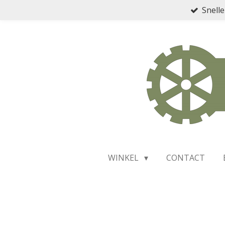
Snelle
Ga
direct
naar
de
hoofdinhoud
WINKEL
CONTACT