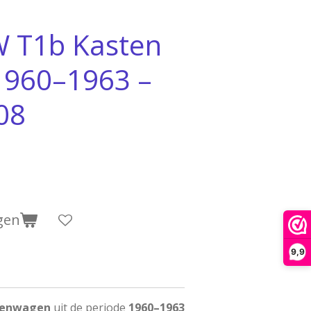
W T1b Kasten
 1960–1963 –
08
gen
9,9
tenwagen
uit de periode
1960–1963