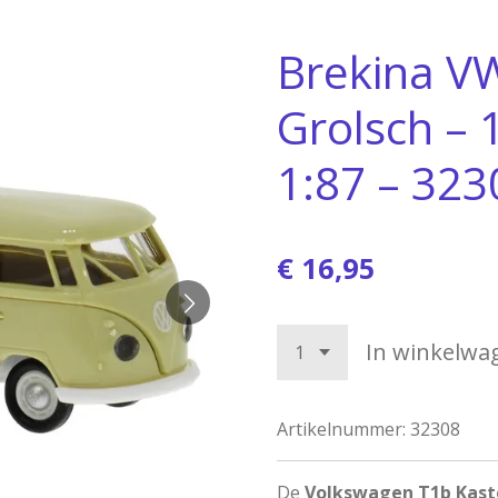
Brekina V
Grolsch –
1:87 – 323
€ 16,95
In winkelwa
Artikelnummer:
32308
De
Volkswagen T1b Kas