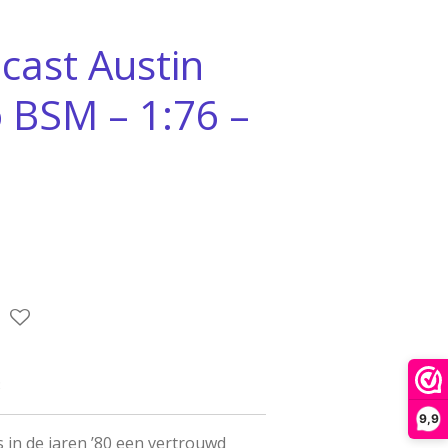
cast Austin
 BSM – 1:76 –
3
9,9
 in de jaren ’80 een vertrouwd