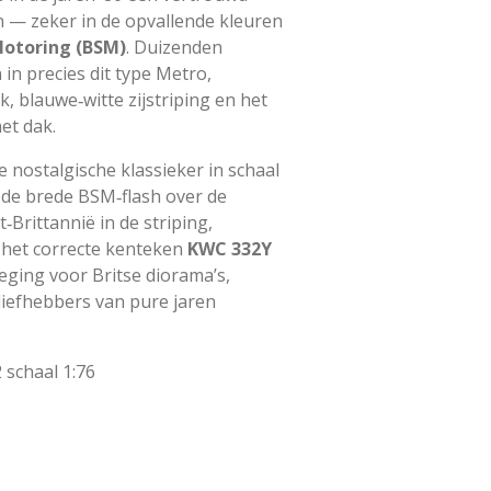
n — zeker in de opvallende kleuren
 Motoring (BSM)
. Duizenden
 in precies dit type Metro,
, blauwe‑witte zijstriping en het
et dak.
 nostalgische klassieker in schaal
: de brede BSM‑flash over de
‑Brittannië in de striping,
n het correcte kenteken
KWC 332Y
eging voor Britse diorama’s,
liefhebbers van pure jaren
schaal 1:76