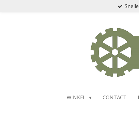
Snelle
Ga
direct
naar
de
hoofdinhoud
WINKEL
CONTACT