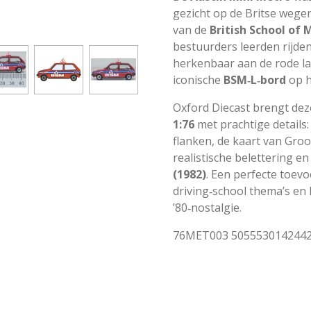
gezicht op de Britse wege
van de
British School of
bestuurders leerden rijden
herkenbaar aan de rode lak
iconische
BSM‑L‑bord
op h
Oxford Diecast brengt deze
1:76
met prachtige details
flanken, de kaart van Groot
realistische belettering e
(1982)
. Een perfecte toevo
driving‑school thema’s en 
’80‑nostalgie.
76MET003 5055530142442 