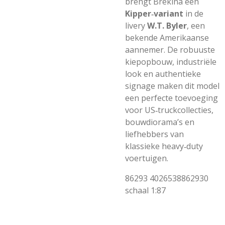
brengt Brekina een
Kipper‑variant
in de
livery
W.T. Byler
, een
bekende Amerikaanse
aannemer. De robuuste
kiepopbouw, industriële
look en authentieke
signage maken dit model
een perfecte toevoeging
voor US‑truckcollecties,
bouwdiorama’s en
liefhebbers van
klassieke heavy‑duty
voertuigen.
86293
4026538862930
schaal 1:87