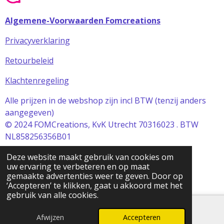
Algemene-Voorwaarden Fomcreations
Privacyverklaring
Retourbeleid
Klachtenregeling
Alle prijzen in de webshop zijn incl BTW (tenzij anders
aangegeven)
© 2024 FOMCreations, KvK Utrecht 70316023 . BTW
NL858256356B01
Powered by
JouwWeb
Deze website maakt gebruik van cookies om
uw ervaring te verbeteren en op maat
gemaakte advertenties weer te geven. Door op
‘Accepteren’ te klikken, gaat u akkoord met het
gebruik van alle cookies.
Afwijzen
Accepteren
E-mailadres