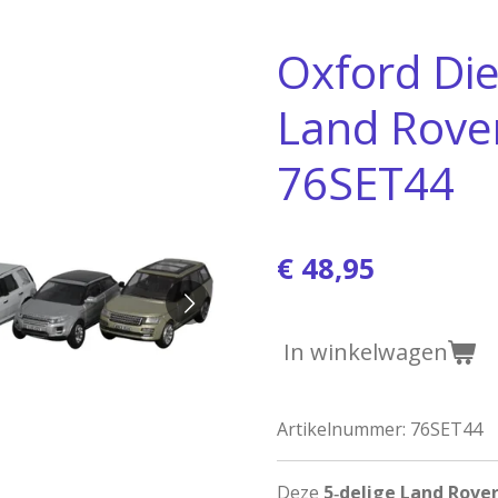
Oxford Die
Land Rover
76SET44
€ 48,95
In winkelwagen
Artikelnummer:
76SET44
Deze
5‑delige Land Rover