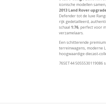
iconische modellen samen,
2013 Land Rover‑upgrade
Defender tot de luxe Rang
rijk gedetailleerd, authen
schaal
1:76
, perfect voor
verzamelaars.
Een schitterende premiums
terreinwagens, moderne L
hoogwaardige diecast‑colle
76SET44 5055530119086 sc