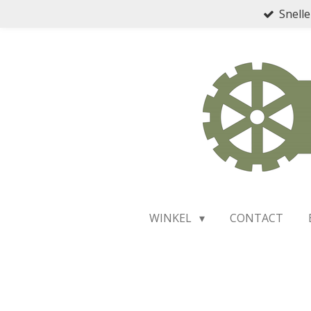
Snelle
Ga
direct
naar
de
hoofdinhoud
WINKEL
CONTACT