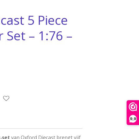
cast 5 Piece
 Set – 1:76 –
9,9
‑set
van Oxford Diecast brengt vijf