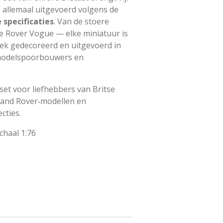
 allemaal uitgevoerd volgens de
 specificaties
. Van de stoere
e Rover Vogue — elke miniatuur is
tiek gedecoreerd en uitgevoerd in
 modelspoorbouwers en
et voor liefhebbers van Britse
and Rover‑modellen en
cties.
haal 1:76