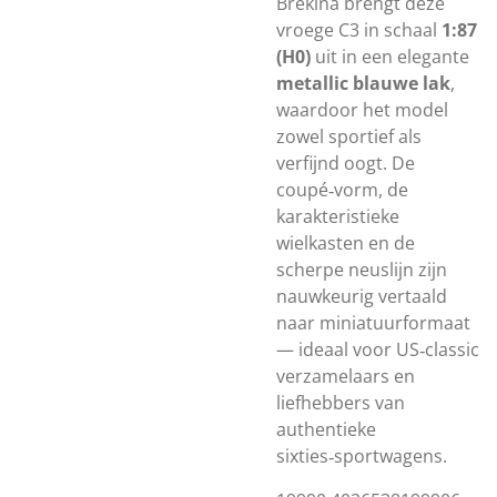
Brekina brengt deze
vroege C3 in schaal
1:87
(H0)
uit in een elegante
metallic blauwe lak
,
waardoor het model
zowel sportief als
verfijnd oogt. De
coupé‑vorm, de
karakteristieke
wielkasten en de
scherpe neuslijn zijn
nauwkeurig vertaald
naar miniatuurformaat
— ideaal voor US‑classic
verzamelaars en
liefhebbers van
authentieke
sixties‑sportwagens.