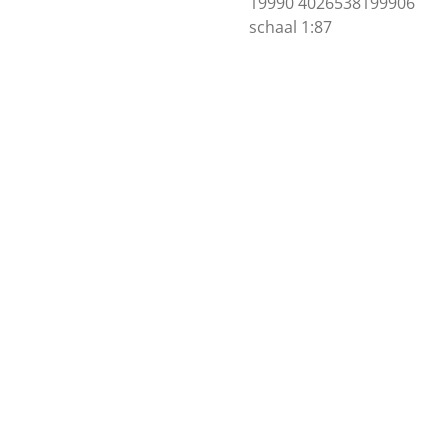
19990
4026538199906
schaal 1:87