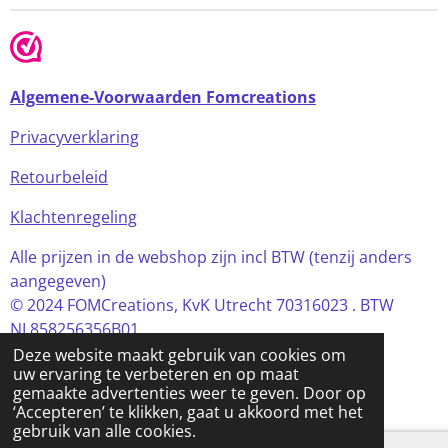
Algemene-Voorwaarden Fomcreations
Privacyverklaring
Retourbeleid
Klachtenregeling
Alle prijzen in de webshop zijn incl BTW (tenzij anders
aangegeven)
© 2024 FOMCreations, KvK Utrecht 70316023 . BTW
NL858256356B01
Deze website maakt gebruik van cookies om
Powered by
JouwWeb
uw ervaring te verbeteren en op maat
gemaakte advertenties weer te geven. Door op
‘Accepteren’ te klikken, gaat u akkoord met het
gebruik van alle cookies.