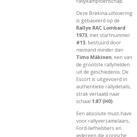
rallykampioenschap.
Deze Brekina‑uitvoering
is gebaseerd op de
Rallye RAC Lombard
1973
, met startnummer
#13
, bestuurd door
niemand minder dan
Timo Mäkinen
, een van
de grootste rallyhelden
uit de geschiedenis. De
Escort is uitgevoerd in
authentieke rallydetails,
strak vertaald naar
schaal
1:87 (H0)
.
Een absolute must‑have
voor rallyverzamelaars,
Ford‑liefhebbers en
iedereen die iconische