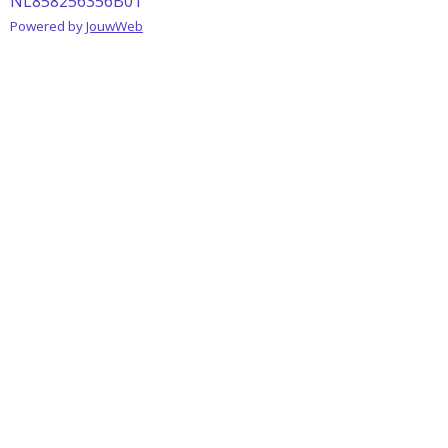
NL858256356B01
Powered by
JouwWeb