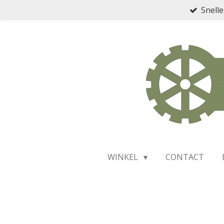
Snelle
Ga
direct
naar
de
hoofdinhoud
WINKEL
CONTACT