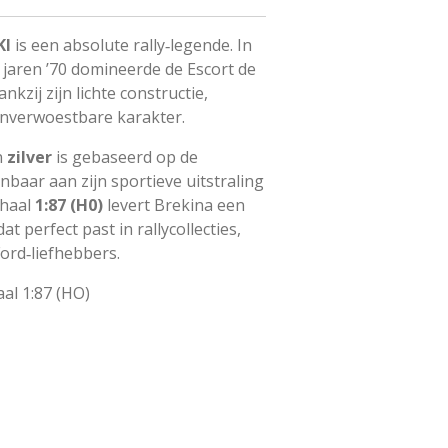
KI
is een absolute rally‑legende. In
e jaren ’70 domineerde de Escort de
nkzij zijn lichte constructie,
onverwoestbare karakter.
n
zilver
is gebaseerd op de
nbaar aan zijn sportieve uitstraling
chaal
1:87 (H0)
levert Brekina een
t perfect past in rallycollecties,
Ford‑liefhebbers.
al 1:87 (HO)