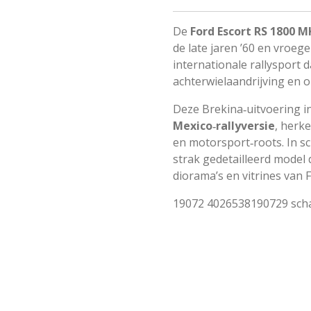
De
Ford Escort RS 1800 M
de late jaren ’60 en vroeg
internationale rallysport da
achterwielaandrijving en 
Deze Brekina‑uitvoering i
Mexico‑rallyversie
, herke
en motorsport‑roots. In s
strak gedetailleerd model da
diorama’s en vitrines van 
19072
4026538190729 scha