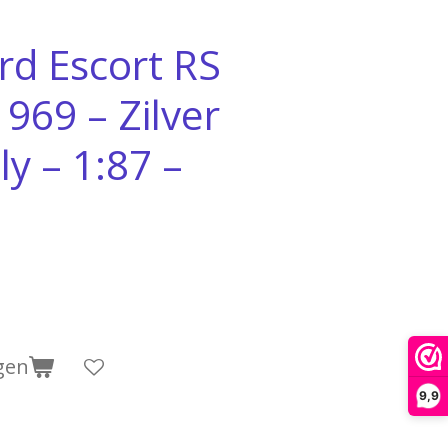
rd Escort RS
969 – Zilver
ly – 1:87 –
gen
9,9