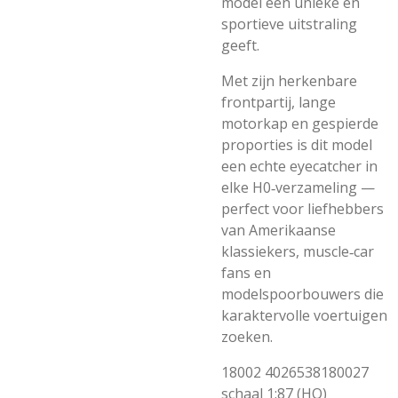
model een unieke en
sportieve uitstraling
geeft.
Met zijn herkenbare
frontpartij, lange
motorkap en gespierde
proporties is dit model
een echte eyecatcher in
elke H0‑verzameling —
perfect voor liefhebbers
van Amerikaanse
klassiekers, muscle‑car
fans en
modelspoorbouwers die
karaktervolle voertuigen
zoeken.
18002
4026538180027
schaal 1:87 (HO)