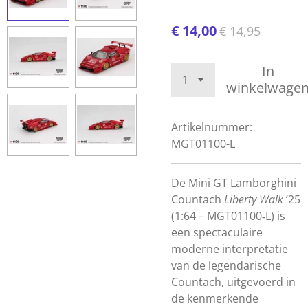
€ 14,00
€ 14,95
In
winkelwage
Artikelnummer:
MGT01100-L
De Mini GT Lamborghini
Countach
Liberty Walk
’25
(1:64 – MGT01100‑L) is
een spectaculaire
moderne interpretatie
van de legendarische
Countach, uitgevoerd in
de kenmerkende