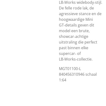
LB‑Works widebody‑stijl.
De felle rode lak, de
agressieve stance en de
hoogwaardige Mini
GT‑details geven dit
model een brute,
showcar‑achtige
uitstraling die perfect
past binnen elke
supercar‑ of
LB‑Works‑collectie.
MGT01100-L
840456310946 schaal
1:64