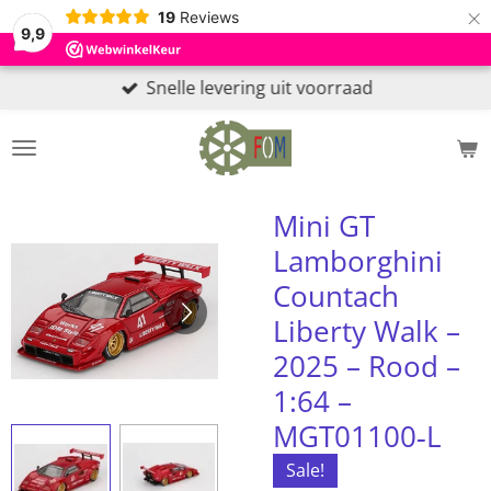
×
19
Reviews
9,9
Snelle levering uit voorraad
Mini GT
Lamborghini
Countach
Liberty Walk –
2025 – Rood –
1:64 –
MGT01100‑L
Sale!