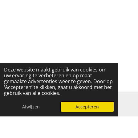
Deze website maakt gebruik van cookies om
uw ervaring te verbeteren en op maat
gemaakte advertenties weer te geven. Door op
‘Accepteren’ te klikken, gaat u akkoord met het
gebruik van alle cookies.
Afwijzen
Accepteren
E-mailadres