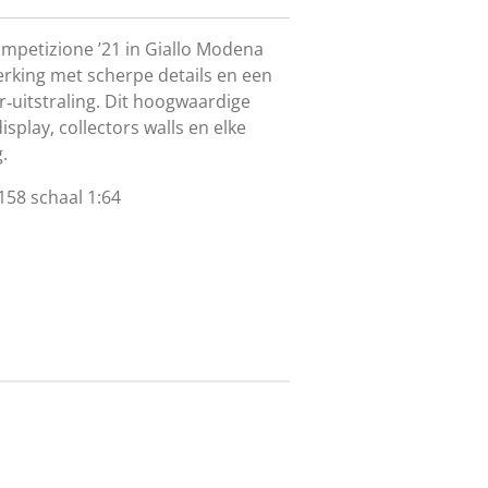
mpetizione
’21
in
Giallo
Modena
erking
met
scherpe
details
en
een
‑uitstraling.
Dit
hoogwaardige
display,
collectors
walls
en
elke
.
58 schaal 1:64