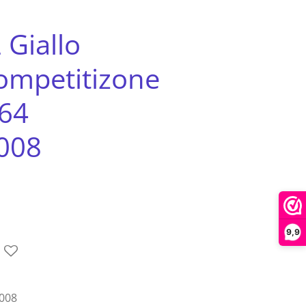
 Giallo
mpetitizone
:64
008
9,9
008