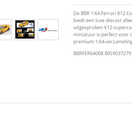
De
BBR
1:64
Ferrari
812
Co
biedt
een
luxe
diecast
afw
uitgesproken
V12‑supercar
miniatuur
is
perfect
voor
premium
1:64‑verzameling
BBRFER64008 80590372791