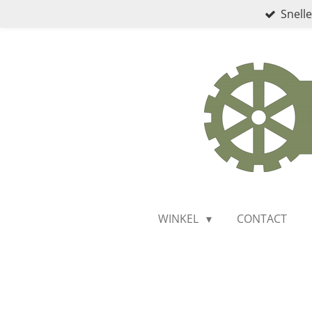
Snelle
Ga
direct
naar
de
hoofdinhoud
WINKEL
CONTACT