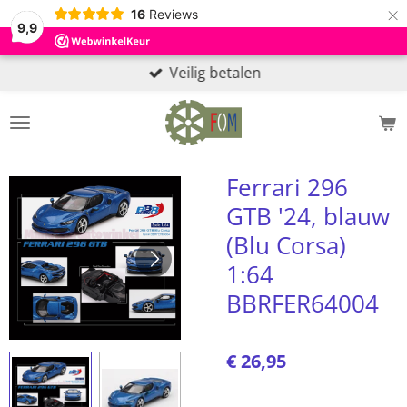
×
16
Reviews
9,9
Veilig betalen
Ferrari 296
GTB '24, blauw
(Blu Corsa)
1:64
BBRFER64004
€ 26,95