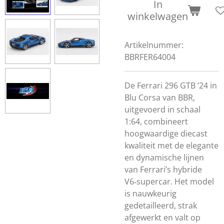
In
winkelwagen
Artikelnummer:
BBRFER64004
De
Ferrari
296
GTB
’24
in
Blu
Corsa
van
BBR,
uitgevoerd
in
schaal
1:64,
combineert
hoogwaardige
diecast
kwaliteit
met
de
elegante
en
dynamische
lijnen
van
Ferrari’s
hybride
V6‑supercar.
Het
model
is
nauwkeurig
gedetailleerd,
strak
afgewerkt
en
valt
op