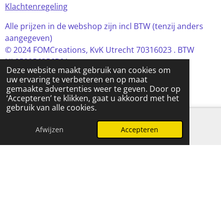
Klachtenregeling
Alle prijzen in de webshop zijn incl BTW (tenzij anders
aangegeven)
© 2024 FOMCreations, KvK Utrecht 70316023 . BTW
NL858256356B01
Deze website maakt gebruik van cookies om
Powered by
JouwWeb
uw ervaring te verbeteren en op maat
gemaakte advertenties weer te geven. Door op
‘Accepteren’ te klikken, gaat u akkoord met het
gebruik van alle cookies.
Afwijzen
Accepteren
E-mailadres