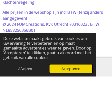
Klachtenregeling
Alle prijzen in de webshop zijn incl BTW (tenzij anders
aangegeven)
© 2024 FOMCreations, KvK Utrecht 70316023 . BTW
NL858256356B01
Powered by
JouwWeb
Deze website maakt gebruik van cookies om
uw ervaring te verbeteren en op maat
gemaakte advertenties weer te geven. Door op
‘Accepteren’ te klikken, gaat u akkoord met het
gebruik van alle cookies.
Afwijzen
Accepteren
E-mailadres