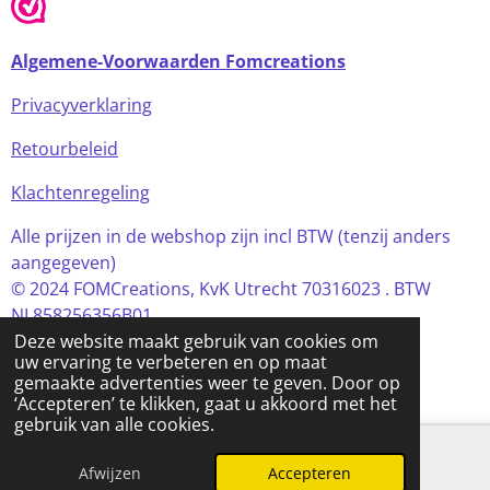
Algemene-Voorwaarden Fomcreations
Privacyverklaring
Retourbeleid
Klachtenregeling
Alle prijzen in de webshop zijn incl BTW (tenzij anders
aangegeven)
© 2024 FOMCreations, KvK Utrecht 70316023 . BTW
NL858256356B01
Deze website maakt gebruik van cookies om
Powered by
JouwWeb
uw ervaring te verbeteren en op maat
gemaakte advertenties weer te geven. Door op
‘Accepteren’ te klikken, gaat u akkoord met het
gebruik van alle cookies.
Afwijzen
Accepteren
E-mailadres