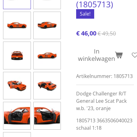
(1805713)
Sale!
€ 46,00
€ 49,50
In
winkelwagen
Artikelnummer:
1805713
Dodge Challenger R/T
General Lee Scat Pack
w.b. '23, oranje
1805713
3663506040023
schaal 1:18