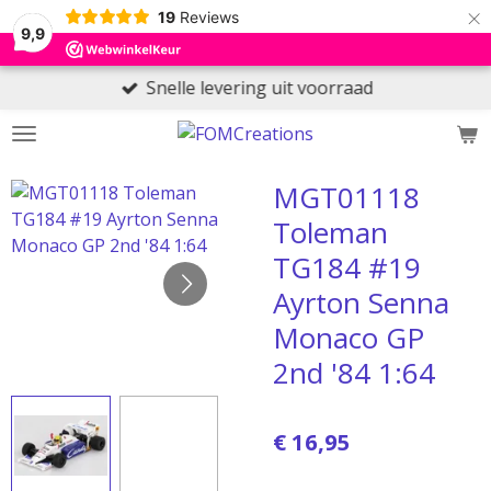
×
19
Reviews
9,9
Snelle levering uit voorraad
MGT01118
Toleman
TG184 #19
Ayrton Senna
Monaco GP
2nd '84 1:64
€ 16,95