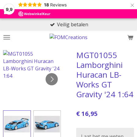
×
18
Reviews
9,9
Veilig betalen
MGT01055
Lamborghini
Huracan LB-
Works GT
Gravity '24 1:64
€ 16,95
Laat het me weten