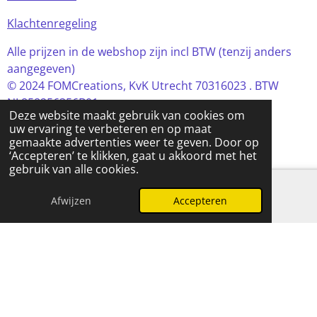
Klachtenregeling
Alle prijzen in de webshop zijn incl BTW (tenzij anders
aangegeven)
© 2024 FOMCreations, KvK Utrecht 70316023 . BTW
NL858256356B01
Deze website maakt gebruik van cookies om
Powered by
JouwWeb
uw ervaring te verbeteren en op maat
gemaakte advertenties weer te geven. Door op
‘Accepteren’ te klikken, gaat u akkoord met het
gebruik van alle cookies.
Afwijzen
Accepteren
E-mailadres