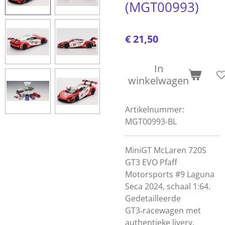
(MGT00993)
€ 21,50
In
winkelwagen
Artikelnummer:
MGT00993-BL
MiniGT McLaren 720S
GT3 EVO Pfaff
Motorsports #9 Laguna
Seca 2024, schaal 1:64.
Gedetailleerde
GT3‑racewagen met
authentieke livery,