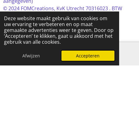
© 2024 FOMCreations, KvK Utrecht 70316023 . BTW
NL858256356B01
Deze website maakt gebruik van cookies om
Powered by
JouwWeb
uw ervaring te verbeteren en op maat
gemaakte advertenties weer te geven. Door op
‘Accepteren’ te klikken, gaat u akkoord met het
gebruik van alle cookies.
Afwijzen
Accepteren
E-mailadres