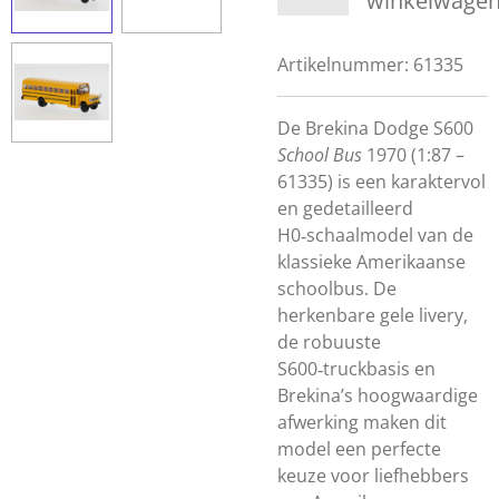
winkelwage
Artikelnummer:
61335
De Brekina Dodge S600
School Bus
1970 (1:87 –
61335) is een karaktervol
en gedetailleerd
H0‑schaalmodel van de
klassieke Amerikaanse
schoolbus. De
herkenbare gele livery,
de robuuste
S600‑truckbasis en
Brekina’s hoogwaardige
afwerking maken dit
model een perfecte
keuze voor liefhebbers