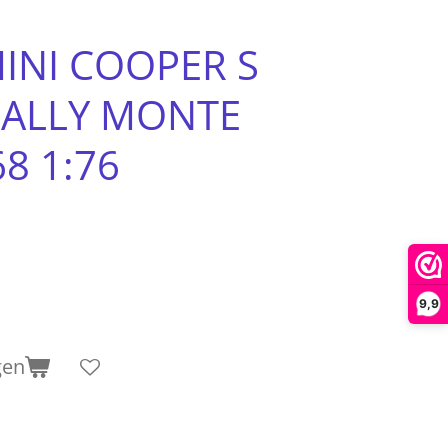
INI COOPER S
RALLY MONTE
8 1:76
9,9
gen
1