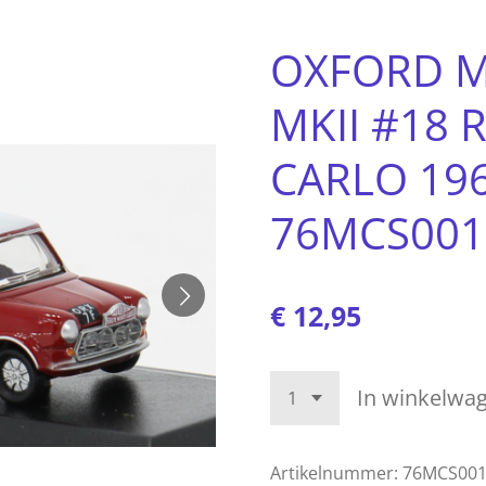
OXFORD M
MKII #18 
CARLO 196
76MCS001
€ 12,95
In winkelwa
Artikelnummer:
76MCS00