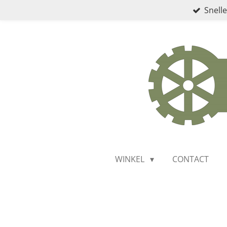
Snelle
Ga
direct
naar
de
hoofdinhoud
WINKEL
CONTACT