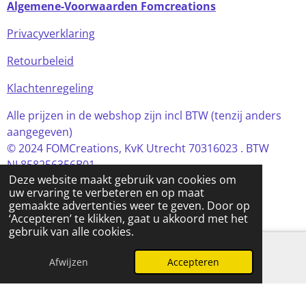
Algemene-Voorwaarden Fomcreations
Privacyverklaring
Retourbeleid
Klachtenregeling
Alle prijzen in de webshop zijn incl BTW (tenzij anders
aangegeven)
© 2024 FOMCreations, KvK Utrecht 70316023 . BTW
NL858256356B01
Deze website maakt gebruik van cookies om
Powered by
JouwWeb
uw ervaring te verbeteren en op maat
gemaakte advertenties weer te geven. Door op
‘Accepteren’ te klikken, gaat u akkoord met het
gebruik van alle cookies.
Afwijzen
Accepteren
E-mailadres