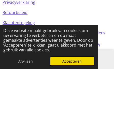
Privacyverklaring
Retourbeleid
Klachtenregeling
Deze website maakt gebruik van cookies om
Alle prijzen in de webshop zijn incl BTW (tenzij anders
uw ervaring te verbeteren en op maat
aangegeven)
gemaakte advertenties weer te geven. Door op
© 2024 FOMCreations, KvK Utrecht 70316023 . BTW
‘Accepteren’ te klikken, gaat u akkoord met het
gebruik van alle cookies.
NL858256356B01
Powered by
JouwWeb
Afwijzen
Accepteren
E-mailadres