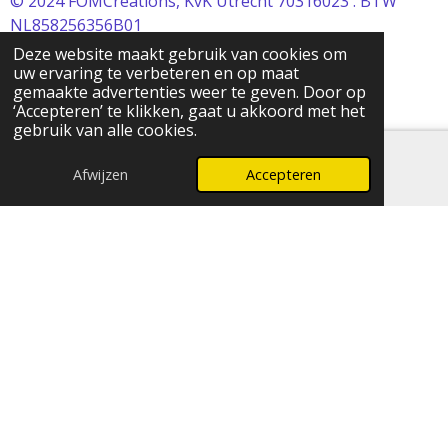
© 2024 FOMCreations, KvK Utrecht 70316023 . BTW
NL858256356B01
Powered by
JouwWeb
Deze website maakt gebruik van cookies om
uw ervaring te verbeteren en op maat
gemaakte advertenties weer te geven. Door op
‘Accepteren’ te klikken, gaat u akkoord met het
gebruik van alle cookies.
Afwijzen
Accepteren
E-mailadres