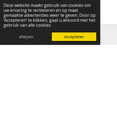
Powered by
JouwWeb
Deze website maakt gebruik van cookies om
uw ervaring te verbeteren en op maat
gemaakte advertenties weer te geven. Door op
‘Accepteren’ te klikken, gaat u akkoord met het
gebruik van alle cookies.
Afwijzen
Accepteren
E-mailadres