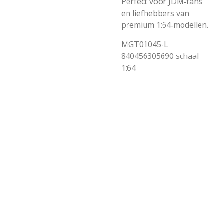
Perfect voor JDM‑fans
en liefhebbers van
premium 1:64‑modellen.
MGT01045-L
840456305690 schaal
1:64