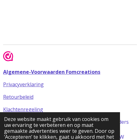
Algemene-Voorwaarden Fomcreations
Privacyverklaring
Retourbeleid
Klachtenregeling
Deze website maakt gebruik van cookies om
Alle prijzen in de webshop zijn incl BTW (tenzij anders
uw ervaring te verbeteren en op maat
aangegeven)
gemaakte advertenties weer te geven. Door op
© 2024 FOMCreations, KvK Utrecht 70316023 . BTW
‘Accepteren’ te klikken, gaat u akkoord met het