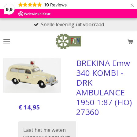
×
19
Reviews
9,9
Snelle levering uit voorraad
BREKINA Emw
340 KOMBI -
DRK
AMBULANCE
1950 1:87 (HO)
€ 14,95
27360
Laat het me weten