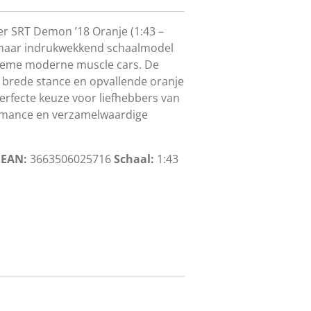
r SRT Demon ’18 Oranje (1:43 –
 maar indrukwekkend schaalmodel
reme moderne muscle cars. De
 brede stance en opvallende oranje
erfecte keuze voor liefhebbers van
rmance en verzamelwaardige
6
EAN:
3663506025716
Schaal:
1:43