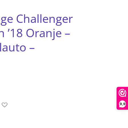
ge Challenger
 ’18 Oranje –
lauto –
9,9