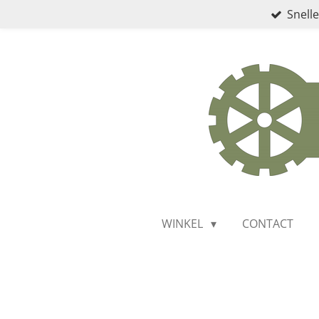
Snelle
Ga
direct
naar
de
hoofdinhoud
WINKEL
CONTACT