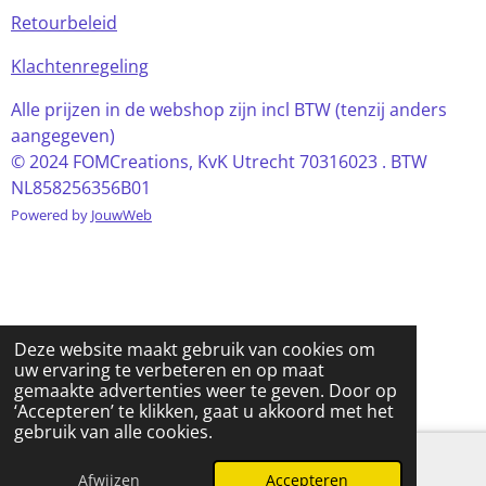
Retourbeleid
Klachtenregeling
Alle prijzen in de webshop zijn incl BTW (tenzij anders
aangegeven)
© 2024 FOMCreations, KvK Utrecht 70316023 . BTW
NL858256356B01
Powered by
JouwWeb
Deze website maakt gebruik van cookies om
uw ervaring te verbeteren en op maat
gemaakte advertenties weer te geven. Door op
‘Accepteren’ te klikken, gaat u akkoord met het
gebruik van alle cookies.
Afwijzen
Accepteren
E-mailadres