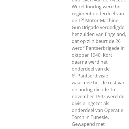
Wereldoorlog werd het
regiment onderdeel van
St
de 1
Motor Machine
Gun Brigade verdedigde
het zuiden van Engeland,
dat op zijn beurt de 26
Þ
werd
Pantserbrigade in
oktober 1940. Kort
daarna werd het
onderdeel van de
Þ
6
Pantserdivisie
waarmee het de rest van
de oorlog diende.
In
november 1942 werd de
divisie ingezet als
onderdeel van Operatie
Torch in Tunesië.
Gewapend met