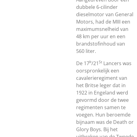
dubbele 6-cilinder
dieselmotor van General
Motors, had de MIII een
maximumsnelheid van
48 km per uur en een
brandstofinhoud van
560 liter.
Þ
St
De 17
/21
Lancers was
oorspronkelijk een
cavalerieregiment van
het Britse leger dat in
1922 in Engeland werd
gevormd door de twee
regimenten samen te
voegen. Hun beroemde
bijnaam was de Death or
Glory Boys.
Bij het
uitbreken van de Tweede