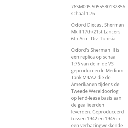
76SM005 5055530132856
schaal 1:76
Oxford Diecast Sherman
MkIII 17th/21st Lancers
6th Arm. Div. Tunisia
Oxford's Sherman III is
een replica op schaal
1:76 van de in de VS
geproduceerde Medium
Tank M4/A2 die de
Amerikanen tijdens de
Tweede Wereldoorlog
op lend-lease basis aan
de geallieerden
leverden. Geproduceerd
tussen 1942 en 1945 in
een verbazingwekkende