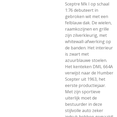
Sceptre Mk I op schaal
1:76 debuteert in
gebroken wit met een
felblauw dak. De wielen,
raamkozijnen en grille
zijn zilverkleurig, met
whitewall-afwerking op
de banden. Het interieur
is zwart met
azuurblauwe stoelen.
Het kenteken DML 664A
verwijst naar de Humber
Scepter uit 1963, het
eerste productiejaar.
Met zijn sportieve
uiterlijk moet de
bestuurder in deze
stijlvolle auto zeker
indruk hebben gemaakt!