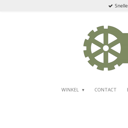
Snelle
Ga
direct
naar
de
hoofdinhoud
WINKEL
CONTACT