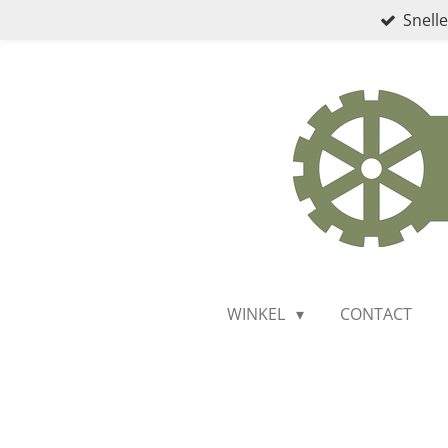
Snelle
Ga
direct
naar
de
hoofdinhoud
WINKEL
CONTACT