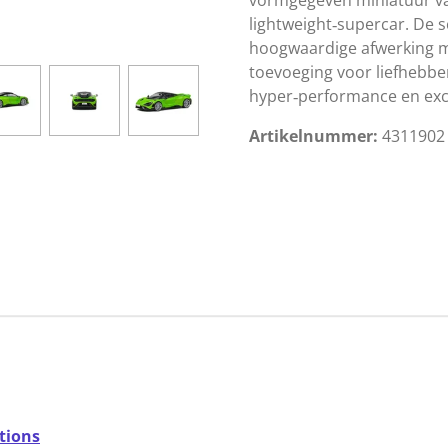
lightweight‑supercar. De s
hoogwaardige afwerking m
toevoeging voor liefhebb
hyper‑performance en excl
Artikelnummer:
431190
tions