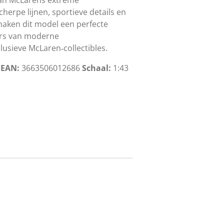
cherpe lijnen, sportieve details en
aken dit model een perfecte
ers van moderne
usieve McLaren‑collectibles.
2
EAN:
3663506012686
Schaal:
1:43