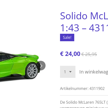
Solido McL
1:43 – 43
Sale!
€ 24,00
€ 25,95
In winkelwa
Artikelnummer:
4311902
De Solido McLaren 765LT (1
vormgegeven miniatuur v