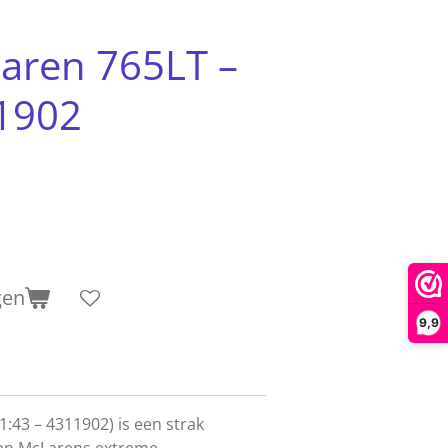
aren 765LT –
11902
gen
9,9
:43 – 4311902) is een strak
an McLarens extreme