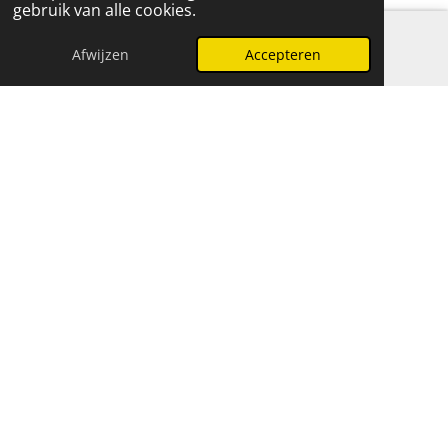
gebruik van alle cookies.
NL858256356B01
Powered by
JouwWeb
Afwijzen
Accepteren
E-mailadres