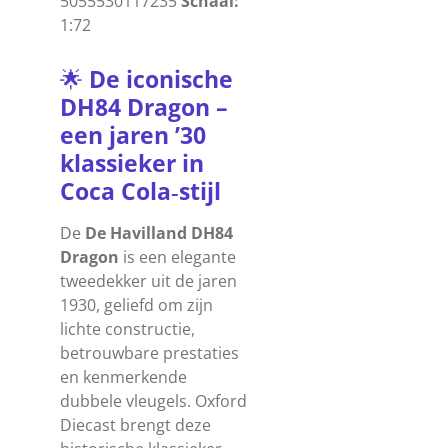
5055530117235
Schaal:
1:72
🌟
De
iconische
DH84
Dragon
–
een
jaren
’30
klassieker
in
Coca
Cola‑stijl
De
De Havilland DH84
Dragon
is een elegante
tweedekker uit de jaren
1930, geliefd om zijn
lichte constructie,
betrouwbare prestaties
en kenmerkende
dubbele vleugels. Oxford
Diecast brengt deze