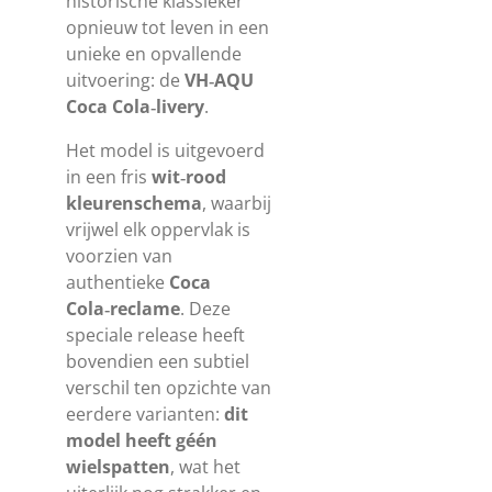
historische klassieker
opnieuw tot leven in een
unieke en opvallende
uitvoering: de
VH‑AQU
Coca Cola‑livery
.
Het model is uitgevoerd
in een fris
wit‑rood
kleurenschema
, waarbij
vrijwel elk oppervlak is
voorzien van
authentieke
Coca
Cola‑reclame
. Deze
speciale release heeft
bovendien een subtiel
verschil ten opzichte van
eerdere varianten:
dit
model heeft géén
wielspatten
, wat het