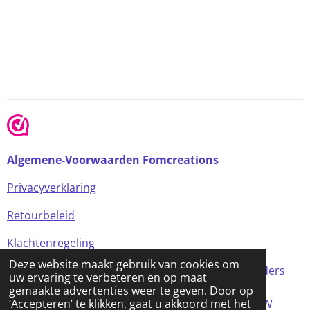
Algemene-Voorwaarden Fomcreations
Privacyverklaring
Retourbeleid
Klachtenregeling
Deze website maakt gebruik van cookies om
Alle prijzen in de webshop zijn incl BTW (tenzij anders
uw ervaring te verbeteren en op maat
aangegeven)
gemaakte advertenties weer te geven. Door op
© 2024 FOMCreations, KvK Utrecht 70316023 . BTW
‘Accepteren’ te klikken, gaat u akkoord met het