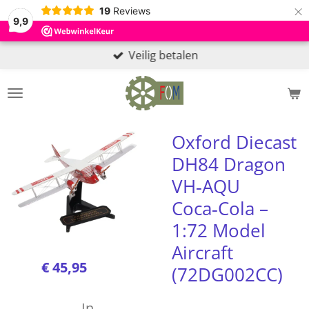
×
19
Reviews
9,9
Veilig betalen
Oxford Diecast
DH84 Dragon
VH‑AQU
Coca‑Cola –
1:72 Model
Aircraft
€ 45,95
(72DG002CC)
In