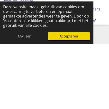
Deze website maakt gebruik van cookies om
Alle prijzen in de webshop zijn incl BTW (tenzij anders
uw ervaring te verbeteren en op maat
aangegeven)
gemaakte advertenties weer te geven. Door op
© 2024 FOMCreations, KvK Utrecht 70316023 . BTW
‘Accepteren’ te klikken, gaat u akkoord met het
gebruik van alle cookies.
NL858256356B01
Powered by
JouwWeb
Afwijzen
Accepteren
E-mailadres