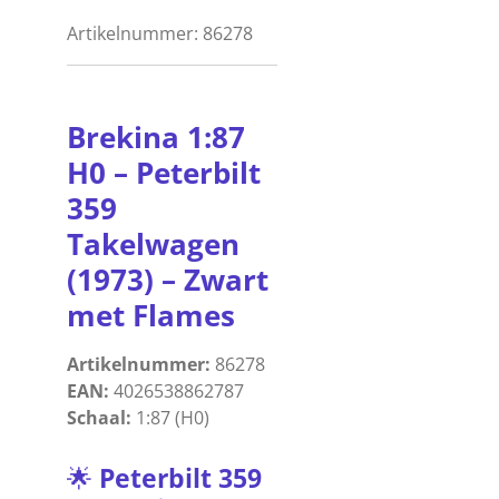
Artikelnummer:
86278
Brekina
1:87
H0
–
Peterbilt
359
Takelwagen
(1973)
–
Zwart
met
Flames
Artikelnummer:
86278
EAN:
4026538862787
Schaal:
1:87 (H0)
🌟
Peterbilt
359