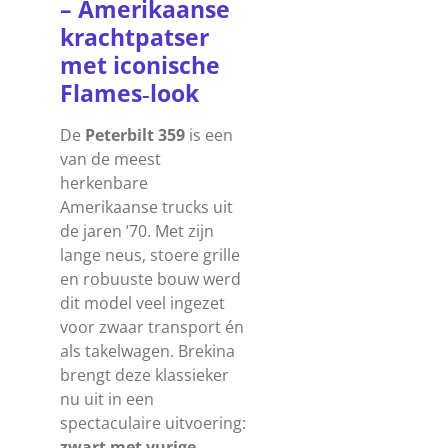
–
Amerikaanse
krachtpatser
met
iconische
Flames‑look
De
Peterbilt 359
is een
van de meest
herkenbare
Amerikaanse trucks uit
de jaren ’70. Met zijn
lange neus, stoere grille
en robuuste bouw werd
dit model veel ingezet
voor zwaar transport én
als takelwagen. Brekina
brengt deze klassieker
nu uit in een
spectaculaire uitvoering:
zwart met vurige