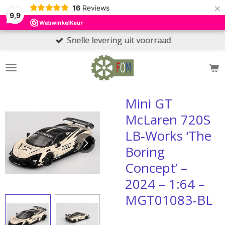
×
16
Reviews
9,9
Snelle levering uit voorraad
Mini GT
McLaren 720S
LB‑Works ‘The
Boring
Concept’ –
2024 – 1:64 –
MGT01083‑BL