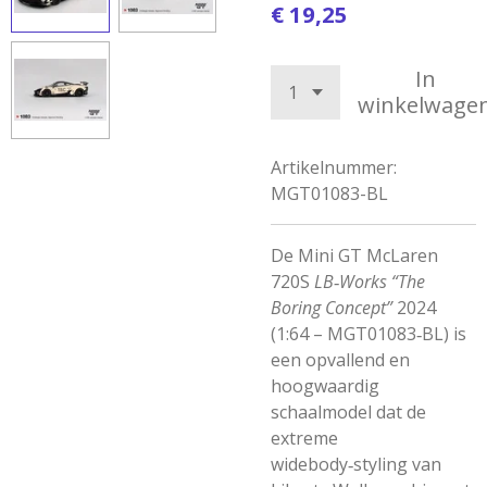
€ 19,25
In
winkelwage
Artikelnummer:
MGT01083-BL
De Mini GT McLaren
720S
LB‑Works “The
Boring Concept”
2024
(1:64 – MGT01083‑BL) is
een opvallend en
hoogwaardig
schaalmodel dat de
extreme
widebody‑styling van