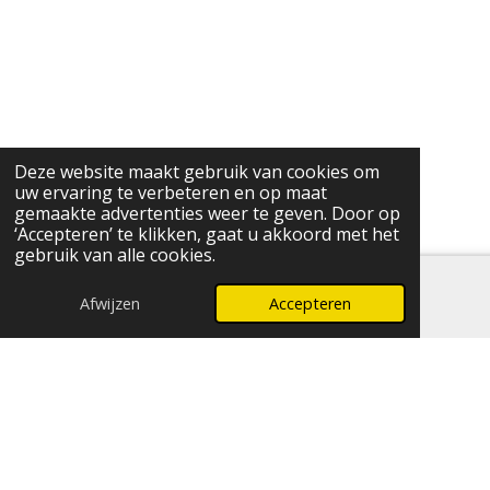
Deze website maakt gebruik van cookies om
uw ervaring te verbeteren en op maat
gemaakte advertenties weer te geven. Door op
‘Accepteren’ te klikken, gaat u akkoord met het
gebruik van alle cookies.
Afwijzen
Accepteren
E-mailadres