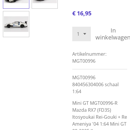
€ 16,95
In
winkelwage
Artikelnummer:
MGT00996
MGT00996
840456304006 schaal
1:64
Mini GT MGT00996-R
Mazda RX7 (FD3S)
Itosyoukai Rei-Gouki + Re
Ameniya '04 1:64 Mini GT