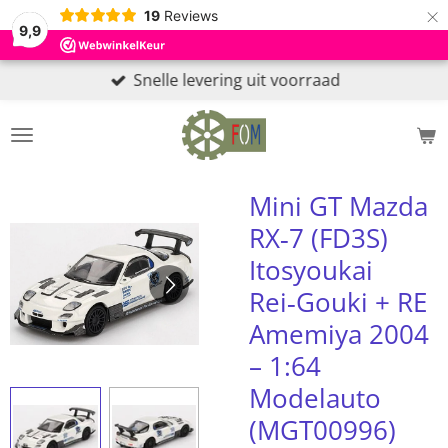
×
19
Reviews
9,9
Snelle levering uit voorraad
Mini GT Mazda
RX‑7 (FD3S)
Itosyoukai
Rei‑Gouki + RE
Amemiya 2004
– 1:64
Modelauto
(MGT00996)