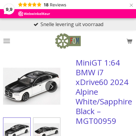
×
18
Reviews
9,9
Snelle levering uit voorraad
MiniGT 1:64
BMW i7
xDrive60 2024
Alpine
White/Sapphire
Black –
MGT00959