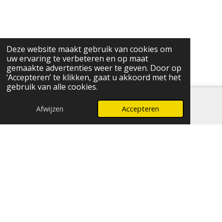
Deze website maakt gebruik van cookies om
uw ervaring te verbeteren en op maat
gemaakte advertenties weer te geven. Door op
‘Accepteren’ te klikken, gaat u akkoord met het
gebruik van alle cookies.
Afwijzen
Accepteren
E-mailadres