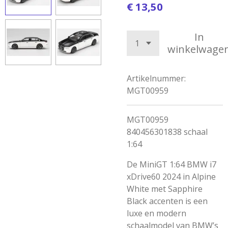
€ 13,50
In
winkelwage
Artikelnummer:
MGT00959
MGT00959
840456301838 schaal
1:64
De MiniGT 1:64 BMW i7
xDrive60 2024 in Alpine
White met Sapphire
Black accenten is een
luxe en modern
schaalmodel van BMW’s