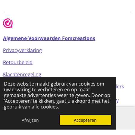
Algemene-Voorwaarden Fomcreations
Privacyverklaring
Retourbeleid
Klachtenregeling
Deze website maakt gebruik van cookies om
Alle prijzen in de webshop zijn incl BTW (tenzij anders
uw ervaring te verbeteren en op maat
aangegeven)
gemaakte advertenties weer te geven. Door op
© 2024 FOMCreations, KvK Utrecht 70316023 . BTW
‘Accepteren’ te klikken, gaat u akkoord met het
gebruik van alle cookies.
NL858256356B01
Powered by
JouwWeb
Afwijzen
Accepteren
E-mailadres