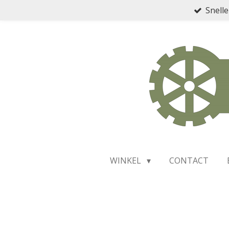
Snelle
Ga
direct
naar
de
hoofdinhoud
WINKEL
CONTACT