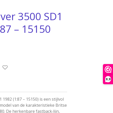
over 3500 SD1
:87 – 15150
9,9
1982 (1:87 – 15150) is een stijlvol
model van de karakteristieke Britse
’80. De herkenbare fastback‑lijn,