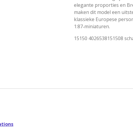
elegante proporties en B
maken dit model een uitst
klassieke Europese pers
1:87‑miniaturen.
15150 4026538151508 scha
tions