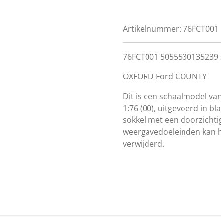
Artikelnummer:
76FCT001
76FCT001 5055530135239 s
OXFORD Ford COUNTY
Dit is een schaalmodel va
1:76 (00), uitgevoerd in b
sokkel met een doorzichti
weergavedoeleinden kan h
verwijderd.