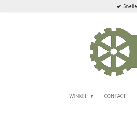
Snelle
Ga
direct
naar
de
hoofdinhoud
WINKEL
CONTACT