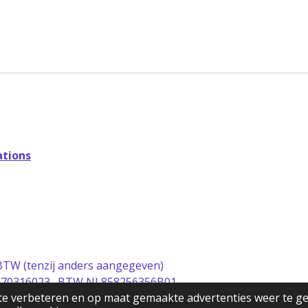
tions
l BTW (tenzij anders aangegeven)
t 70316023 . BTW NL858256356B01
te verbeteren en op maat gemaakte advertenties weer te g