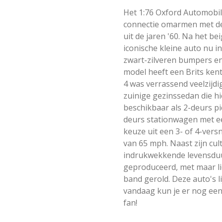
Het 1:76 Oxford Automobil
connectie omarmen met de
uit de jaren '60. Na het b
iconische kleine auto nu in 
zwart-zilveren bumpers en
model heeft een Brits kent
4 was verrassend veelzijdig
zuinige gezinssedan die hi
beschikbaar als 2-deurs p
deurs stationwagen met ee
keuze uit een 3- of 4-vers
van 65 mph. Naast zijn cul
indrukwekkende levensduur 
geproduceerd, met maar li
band gerold. Deze auto's l
vandaag kun je er nog een 
fan!