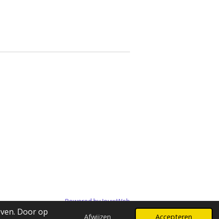
Powered by
JouwWeb
even. Door op
Afwijzen
Accepteren