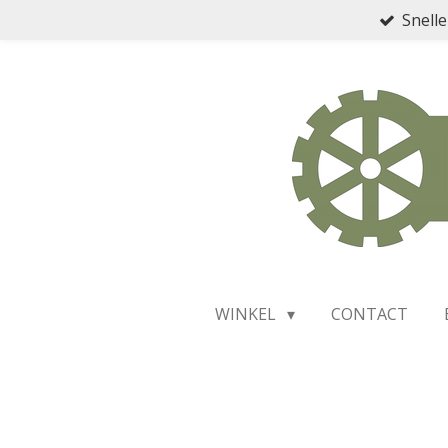
Snelle
Ga
direct
naar
de
hoofdinhoud
WINKEL
CONTACT