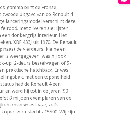
es-gamma blijft de Franse
 tweede uitgave van de Renault 4
eige lanceringsmodel verschijnt deze
felrood, met zilveren sierlijsten,
 een donkergrijs interieur. Het
eken, XBF 433J uit 1970. De Renault
; naast de vierdeurs, kleine en
er is weergegeven, was hij ook
ick-up, 2-deurs bestelwagen of 5-
n praktische hatchback. Er was
nellingsbak, met een topsnelheid
tstatus had de Renault 4 een
en werd hij tot in de jaren '90
efst 8 miljoen exemplaren van de
ijken onverwoestbaar; zelfs
kopen voor slechts £5500. Wij zijn