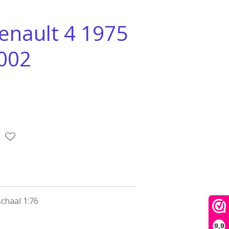
nault 4 1975
002
chaal 1:76
9,9