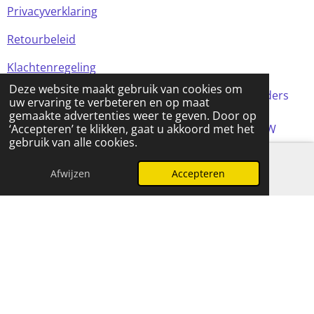
Privacyverklaring
Retourbeleid
Klachtenregeling
Deze website maakt gebruik van cookies om
Alle prijzen in de webshop zijn incl BTW (tenzij anders
uw ervaring te verbeteren en op maat
aangegeven)
gemaakte advertenties weer te geven. Door op
© 2024 FOMCreations, KvK Utrecht 70316023 . BTW
‘Accepteren’ te klikken, gaat u akkoord met het
gebruik van alle cookies.
NL858256356B01
Powered by
JouwWeb
Afwijzen
Accepteren
E-mailadres