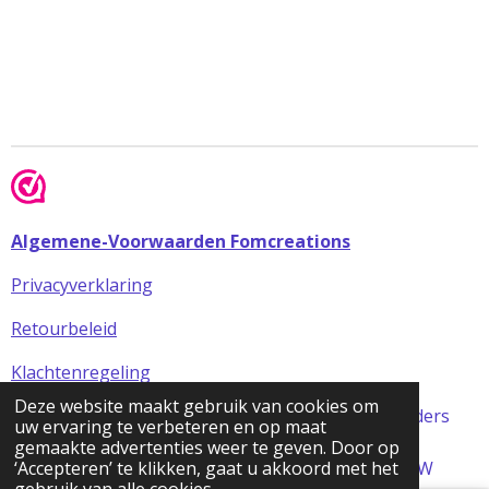
Algemene-Voorwaarden Fomcreations
Privacyverklaring
Retourbeleid
Klachtenregeling
Deze website maakt gebruik van cookies om
Alle prijzen in de webshop zijn incl BTW (tenzij anders
uw ervaring te verbeteren en op maat
aangegeven)
gemaakte advertenties weer te geven. Door op
© 2024 FOMCreations, KvK Utrecht 70316023 . BTW
‘Accepteren’ te klikken, gaat u akkoord met het